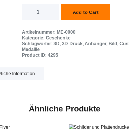
Medaille
mit
Add to Cart
eigenem
Bild
(ab
Artikelnummer:
ME-0000
1
Stück)
Kategorie:
Geschenke
Menge
Schlagwörter:
3D
,
3D-Druck
,
Anhänger
,
Bild
,
Cus
Medaille
Product ID:
4295
liche Information
Ähnliche Produkte