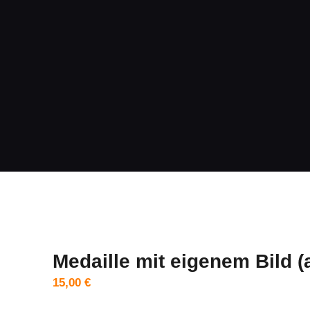
Home
Über uns
Leistungen
Online-Shop
FAQ
Kontakt
Medaille mit eigenem Bild (
15,00
€