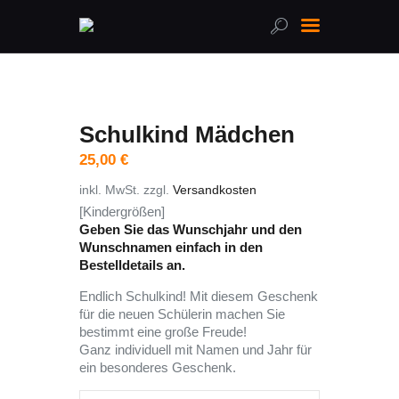
Home
Schulkind Mädchen
Über uns
25,00
€
Leistungen
inkl. MwSt.
zzgl.
Versandkosten
Online-Shop
[Kindergrößen]
FAQ
Geben Sie das Wunschjahr und den
Kontakt
Wunschnamen einfach in den
Bestelldetails an.
Endlich Schulkind! Mit diesem Geschenk
für die neuen Schülerin machen Sie
bestimmt eine große Freude!
Ganz individuell mit Namen und Jahr für
ein besonderes Geschenk.