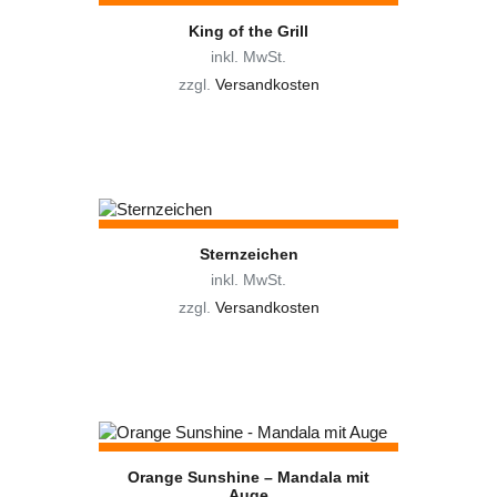
King of the Grill
inkl. MwSt.
zzgl.
Versandkosten
Dieses
Produkt
weist
mehrere
Varianten
auf.
Die
Sternzeichen
Optionen
inkl. MwSt.
können
zzgl.
Versandkosten
auf
der
Dieses
Produktseite
Produkt
gewählt
weist
werden
mehrere
Varianten
auf.
Die
Orange Sunshine – Mandala mit
Optionen
Auge