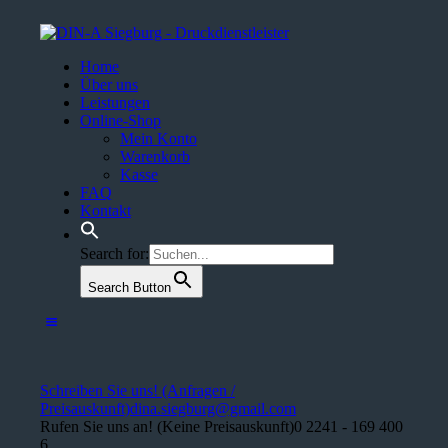
Home
Über uns
Leistungen
Online-Shop
Mein Konto
Warenkorb
Kasse
FAQ
Kontakt
Search for:
Search Button
Schreiben Sie uns! (Anfragen /
Preisauskunft)
dina.siegburg@gmail.com
Rufen Sie uns an! (Keine Preisauskunft)
0 2241 - 169 400
6