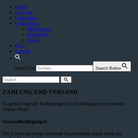
Home
Über uns
Leistungen
Online-Shop
Mein Konto
Warenkorb
Kasse
FAQ
Kontakt
Search for:
Search Button
ZAHLUNG UND VERSAND
Es gelten folgende Bedingungen bei Bestellungen aus unserem
Online-Shop:
Versandbedingungen
Die Lieferung erfolgt innerhalb Deutschlands durch einen der