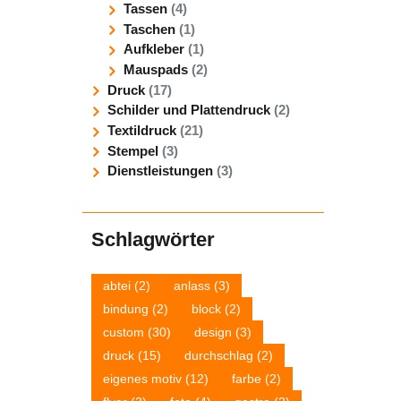
Tassen
(4)
Taschen
(1)
Aufkleber
(1)
Mauspads
(2)
Druck
(17)
Schilder und Plattendruck
(2)
Textildruck
(21)
Stempel
(3)
Dienstleistungen
(3)
Schlagwörter
abtei
(2)
anlass
(3)
bindung
(2)
block
(2)
custom
(30)
design
(3)
druck
(15)
durchschlag
(2)
eigenes motiv
(12)
farbe
(2)