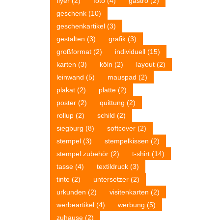
flyer
(2)
foto
(4)
gastro
(2)
geschenk
(10)
geschenkartikel
(3)
gestalten
(3)
grafik
(3)
großformat
(2)
individuell
(15)
karten
(3)
köln
(2)
layout
(2)
leinwand
(5)
mauspad
(2)
plakat
(2)
platte
(2)
poster
(2)
quittung
(2)
rollup
(2)
schild
(2)
siegburg
(8)
softcover
(2)
stempel
(3)
stempelkissen
(2)
stempel zubehör
(2)
t-shirt
(14)
tasse
(4)
textildruck
(3)
tinte
(2)
untersetzer
(2)
urkunden
(2)
visitenkarten
(2)
werbeartikel
(4)
werbung
(5)
zuhause
(2)