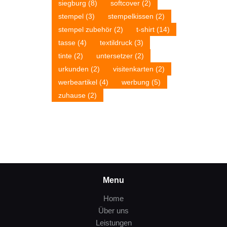
siegburg
(8)
softcover
(2)
stempel
(3)
stempelkissen
(2)
stempel zubehör
(2)
t-shirt
(14)
tasse
(4)
textildruck
(3)
tinte
(2)
untersetzer
(2)
urkunden
(2)
visitenkarten
(2)
werbeartikel
(4)
werbung
(5)
zuhause
(2)
Menu
Home
Über uns
Leistungen