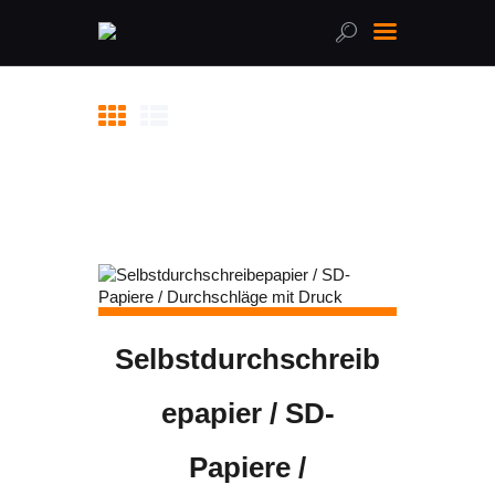
Home
Über uns
Leistungen
Online-Shop
FAQ
Kontakt
Selbstdurchschreib
epapier / SD-
Papiere /