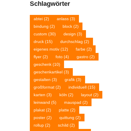
Schlagwörter
abtei
(2)
anlass
(3)
bindung
(2)
block
(2)
custom
(30)
design
(3)
druck
(15)
durchschlag
(2)
eigenes motiv
(12)
farbe
(2)
flyer
(2)
foto
(4)
gastro
(2)
geschenk
(10)
geschenkartikel
(3)
gestalten
(3)
grafik
(3)
großformat
(2)
individuell
(15)
karten
(3)
köln
(2)
layout
(2)
leinwand
(5)
mauspad
(2)
plakat
(2)
platte
(2)
poster
(2)
quittung
(2)
rollup
(2)
schild
(2)