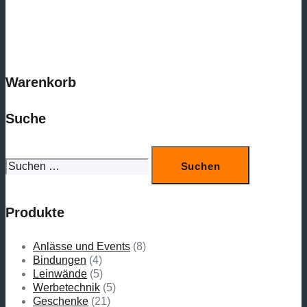
auf
der
Produktseite
gewählt
werden
Warenkorb
Suche
Suchen
nach:
Produkte
Anlässe und Events
(8)
Bindungen
(4)
Leinwände
(5)
Werbetechnik
(5)
Geschenke
(21)