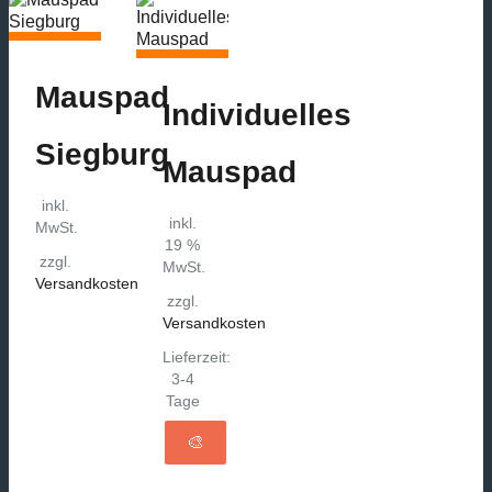
Mauspad
Individuelles
Siegburg
Mauspad
inkl.
inkl.
MwSt.
19 %
zzgl.
MwSt.
Versandkosten
zzgl.
Dieses
Versandkosten
Produkt
weist
Lieferzeit:
mehrere
3-4
Varianten
Tage
auf.
🎨
Die
Optionen
können