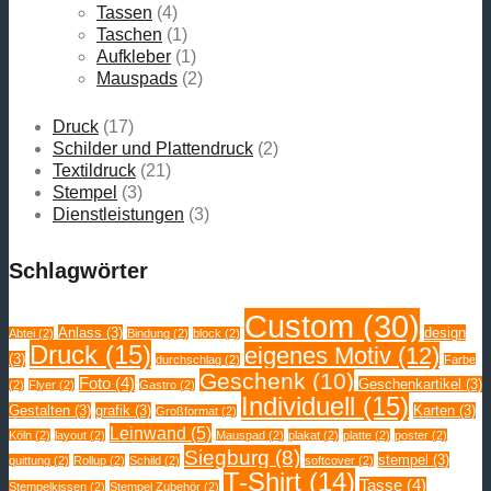
Tassen
(4)
Taschen
(1)
Aufkleber
(1)
Mauspads
(2)
Druck
(17)
Schilder und Plattendruck
(2)
Textildruck
(21)
Stempel
(3)
Dienstleistungen
(3)
Schlagwörter
Custom
(30)
Anlass
(3)
design
Abtei
(2)
Bindung
(2)
block
(2)
Druck
(15)
eigenes Motiv
(12)
(3)
durchschlag
(2)
Farbe
Geschenk
(10)
Foto
(4)
Geschenkartikel
(3)
(2)
Flyer
(2)
Gastro
(2)
Individuell
(15)
Gestalten
(3)
grafik
(3)
Karten
(3)
Großformat
(2)
Leinwand
(5)
Köln
(2)
layout
(2)
Mauspad
(2)
plakat
(2)
platte
(2)
poster
(2)
Siegburg
(8)
stempel
(3)
quittung
(2)
Rollup
(2)
Schild
(2)
softcover
(2)
T-Shirt
(14)
Tasse
(4)
Stempelkissen
(2)
Stempel Zubehör
(2)