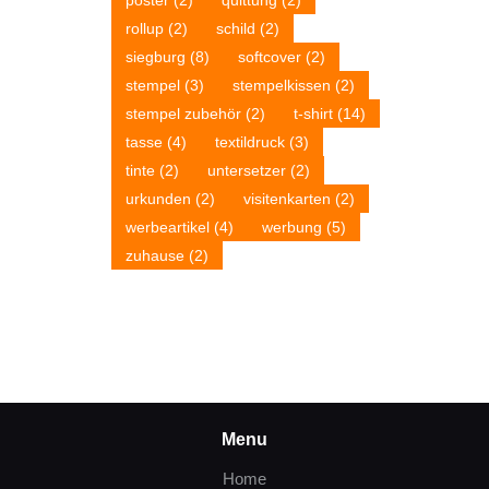
poster
(2)
quittung
(2)
rollup
(2)
schild
(2)
siegburg
(8)
softcover
(2)
stempel
(3)
stempelkissen
(2)
stempel zubehör
(2)
t-shirt
(14)
tasse
(4)
textildruck
(3)
tinte
(2)
untersetzer
(2)
urkunden
(2)
visitenkarten
(2)
werbeartikel
(4)
werbung
(5)
zuhause
(2)
Menu
Home