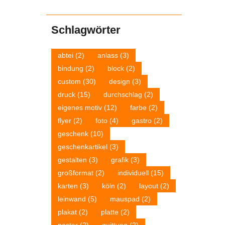
Schlagwörter
abtei
(2)
anlass
(3)
bindung
(2)
block
(2)
custom
(30)
design
(3)
druck
(15)
durchschlag
(2)
eigenes motiv
(12)
farbe
(2)
flyer
(2)
foto
(4)
gastro
(2)
geschenk
(10)
geschenkartikel
(3)
gestalten
(3)
grafik
(3)
großformat
(2)
individuell
(15)
karten
(3)
köln
(2)
layout
(2)
leinwand
(5)
mauspad
(2)
plakat
(2)
platte
(2)