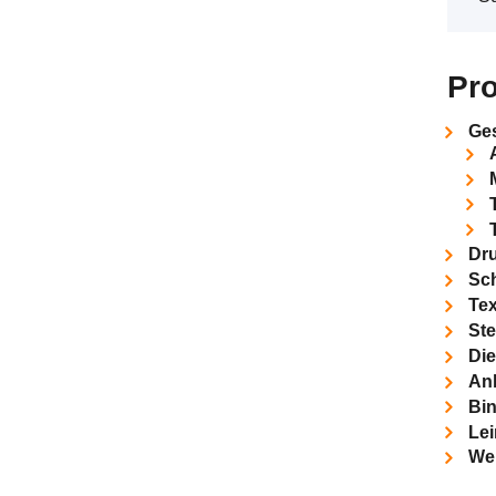
Pr
Ge
Dr
Sch
Tex
St
Die
An
Bi
Le
We