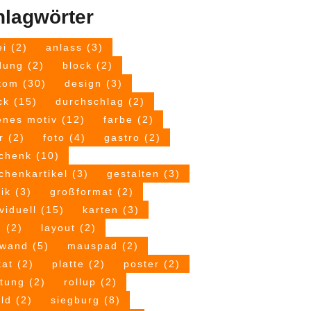
hlagwörter
ei
(2)
anlass
(3)
dung
(2)
block
(2)
tom
(30)
design
(3)
ck
(15)
durchschlag
(2)
enes motiv
(12)
farbe
(2)
r
(2)
foto
(4)
gastro
(2)
chenk
(10)
chenkartikel
(3)
gestalten
(3)
fik
(3)
großformat
(2)
viduell
(15)
karten
(3)
n
(2)
layout
(2)
nwand
(5)
mauspad
(2)
kat
(2)
platte
(2)
poster
(2)
ttung
(2)
rollup
(2)
ild
(2)
siegburg
(8)