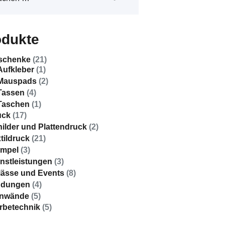
odukte
schenke
(21)
Aufkleber
(1)
Mauspads
(2)
Tassen
(4)
Taschen
(1)
uck
(17)
ilder und Plattendruck
(2)
tildruck
(21)
empel
(3)
nstleistungen
(3)
lässe und Events
(8)
ndungen
(4)
inwände
(5)
rbetechnik
(5)