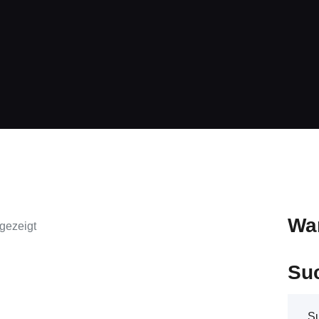
Home
Über uns
Leistungen
Online-Shop
FAQ
Kontakt
Wa
gezeigt
Su
Such
nach: