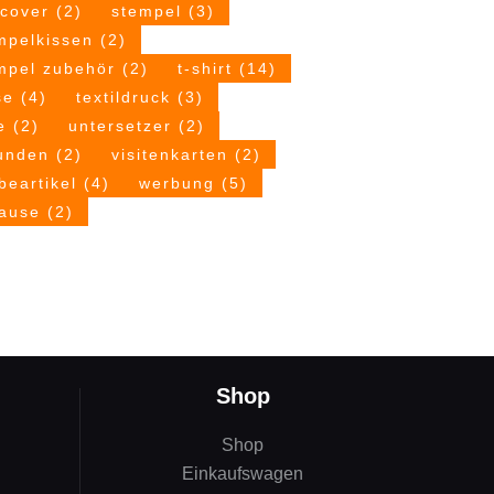
tcover
(2)
stempel
(3)
mpelkissen
(2)
mpel zubehör
(2)
t-shirt
(14)
se
(4)
textildruck
(3)
e
(2)
untersetzer
(2)
unden
(2)
visitenkarten
(2)
beartikel
(4)
werbung
(5)
ause
(2)
Shop
Shop
Einkaufswagen