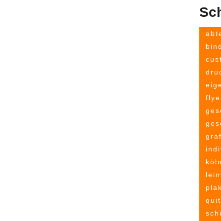
Sc
abt
bin
cus
dru
eig
flye
ges
ges
gra
indi
köl
lei
pla
qui
sch