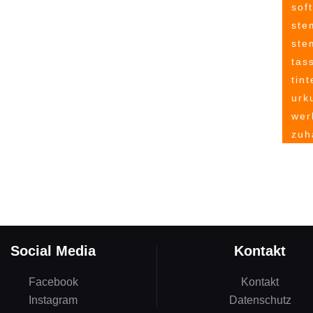
sof
ste
ste
tas
tint
urk
wer
zuh
Social Media
Kontakt
Facebook
Kontakt
Instagram
Datenschutz